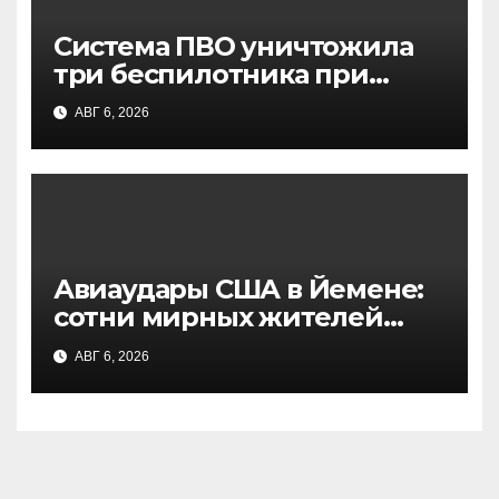
Система ПВО уничтожила
три беспилотника при
попытке атаки на Москву —
АВГ 6, 2026
заявление Собянина
Авиаудары США в Йемене:
сотни мирных жителей
стали жертвами, данные
АВГ 6, 2026
NBC