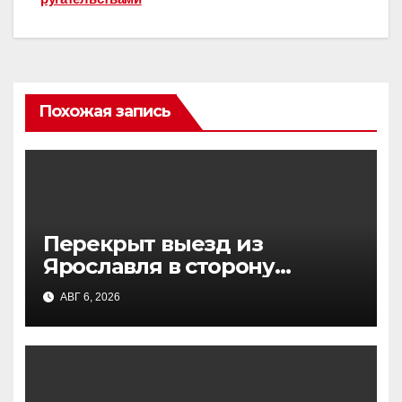
Похожая запись
Перекрыт выезд из
Ярославля в сторону
Москвы: атака БПЛА,
АВГ 6, 2026
движение остановлено