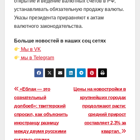
открытие и ведение валютных счетов в РФ,
устанавливать обязательную продажу валюты.
Указы президента приравняют к актам
валютного законодательства.
Больше новостей в наших соц сетях
Мы в VK
мы в Telegram
Навигация
«Еблан — это
Цены на новостройки в
сознательный
крупнейших городах
по
долбоеб»: твиттерский
продолжают расти:
записям
спросил, как объяснить
средний прирост
иностранцу разницу
составляет 2,3% за
между двумя русскими
квартал.
ругательствами