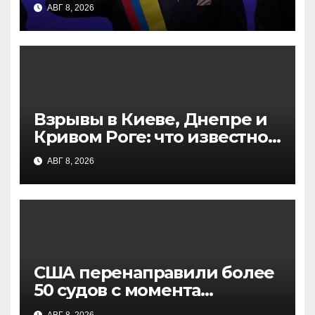
Колумбии: инаугурация в
АВГ 8, 2026
Кали
Взрывы в Киеве, Днепре и
Кривом Роге: что известно
к этому часу
АВГ 8, 2026
США перенаправили более
50 судов с момента
возобновления морской
АВГ 8, 2026