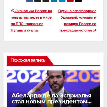
Навигация
Экономика России на
Путин о переговорах с
четвертом месте в мире
Украиной: условия и
по
по ППС: заявление
позиция России по
записям
Путина и анализ
прекращению огня
Похожая запись
Абелардо де ла Эсприэлья
стал новым президентом