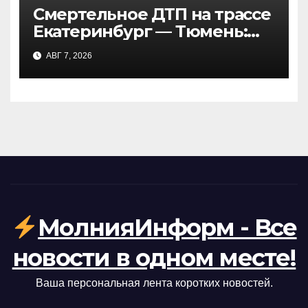
Смертельное ДТП на трассе
Екатеринбург — Тюмень:
пять погибших в лобовом
АВГ 7, 2026
столкновении
МолнияИнформ - Все
новости в одном месте!
Ваша персональная лента коротких новостей.