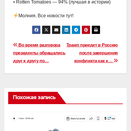
• Rotten Tomatoes — 94% (лучшая в истории)
Молния. Все новости тут!
Навигация
Во время разговора
Трамп приедет в Россию
президенты обращались
после завершения
по
друг к другу по…
конфликта как к…
записям
Похожая запись