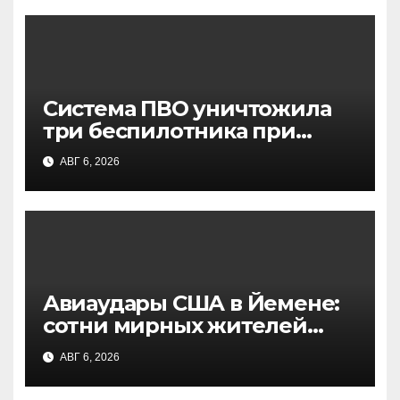
Система ПВО уничтожила
три беспилотника при
попытке атаки на Москву —
АВГ 6, 2026
заявление Собянина
Авиаудары США в Йемене:
сотни мирных жителей
стали жертвами, данные
АВГ 6, 2026
NBC