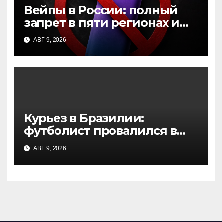
Вейпы в России: полный
запрет в пяти регионах и
новые инициативы в
АВГ 9, 2026
Госдуме
Курьез в Бразилии:
футболист провалился в
тоннель, празднуя
АВГ 9, 2026
отмененный гол