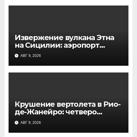
Извержение вулкана Этна
на Сицилии: аэропорт
Катании приостановил
АВГ 9, 2026
работу
Крушение вертолета в Рио-
де-Жанейро: четверо
погибших в национальном
АВГ 9, 2026
парке, начато
расследование