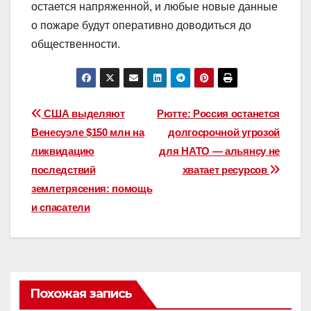
остается напряженной, и любые новые данные
о пожаре будут оперативно доводиться до
общественности.
Навигация
США выделяют
Рютте: Россия останется
Венесуэле $150 млн на
долгосрочной угрозой
по
ликвидацию
для НАТО — альянсу не
записям
последствий
хватает ресурсов
землетрясения: помощь
и спасатели
Похожая запись