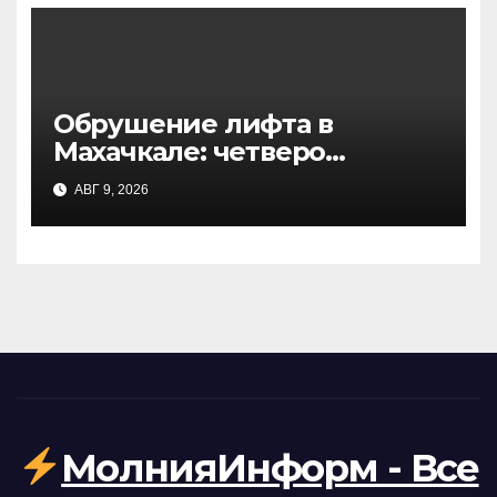
Обрушение лифта в
Махачкале: четверо
пострадавших из-за
АВГ 9, 2026
перегруза
МолнияИнформ - Все