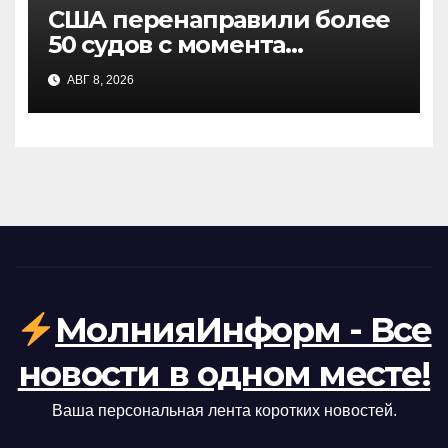
США перенаправили более
50 судов с момента
возобновления морской
АВГ 8, 2026
блокады Ирана: заявление
CENTCOM
МолнияИнформ - Все
новости в одном месте!
Ваша персональная лента коротких новостей.