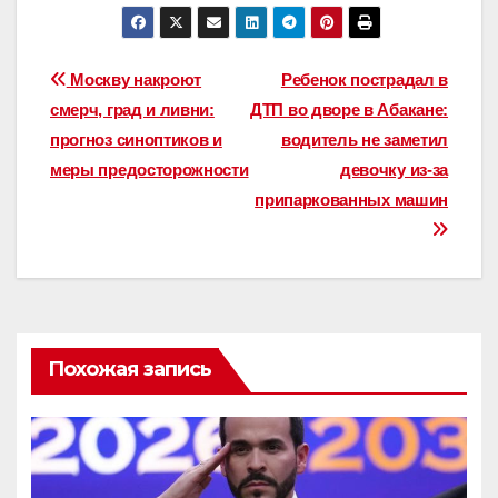
Навигация
Москву накроют
Ребенок пострадал в
смерч, град и ливни:
ДТП во дворе в Абакане:
по
прогноз синоптиков и
водитель не заметил
записям
меры предосторожности
девочку из-за
припаркованных машин
Похожая запись