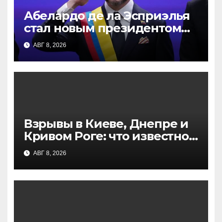
Абелардо де ла Эсприэлья
стал новым президентом
Колумбии: инаугурация в
АВГ 8, 2026
Кали
Взрывы в Киеве, Днепре и
Кривом Роге: что известно
к этому часу
АВГ 8, 2026