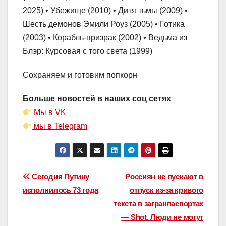
2025) • Убежище (2010) • Дитя тьмы (2009) •
Шесть демонов Эмили Роуз (2005) • Готика
(2003) • Корабль-призрак (2002) • Ведьма из
Блэр: Курсовая с того света (1999)
Сохраняем и готовим попкорн
Больше новостей в наших соц сетях
Мы в VK
мы в Telegram
Навигация
Сегодня Путину
Россиян не пускают в
исполнилось 73 года
отпуск из-за кривого
по
текста в загранпаспортах
записям
— Shot. Люди не могут