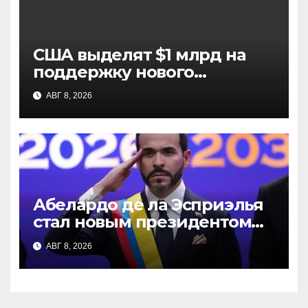
США выделят $1 млрд на
поддержку нового
президента Колумбии и
АВГ 8, 2026
альянса «Щит Америк»
Абелардо де ла Эсприэлья
стал новым президентом
Колумбии: инаугурация в
АВГ 8, 2026
Кали