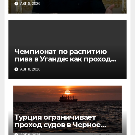
Украине ракеты для Patriot,
АВГ 8, 2026
но их не хватит
Чемпионат по распитию
пива в Уганде: как проходят
соревнования и кто
АВГ 8, 2026
побеждает
Турция ограничивает
проход судов в Черное
море из-за атак БПЛА: