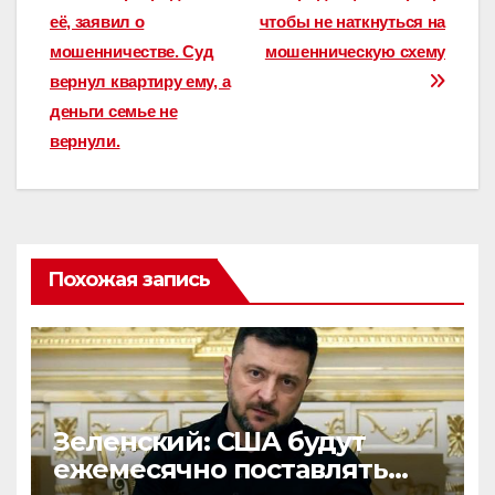
её, заявил о
чтобы не наткнуться на
мошенничестве. Суд
мошенническую схему
вернул квартиру ему, а
деньги семье не
вернули.
Похожая запись
Зеленский: США будут
ежемесячно поставлять