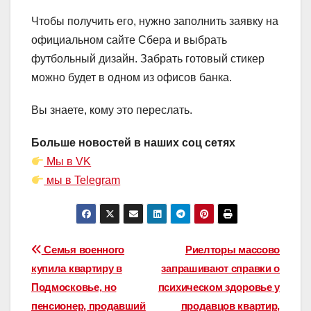
Чтобы получить его, нужно заполнить заявку на
официальном сайте Сбера и выбрать
футбольный дизайн. Забрать готовый стикер
можно будет в одном из офисов банка.
Вы знаете, кому это переслать.
Больше новостей в наших соц сетях
Мы в VK
мы в Telegram
Навигация
Семья военного
Риелторы массово
купила квартиру в
запрашивают справки о
по
Подмосковье, но
психическом здоровье у
записям
пенсионер, продавший
продавцов квартир,