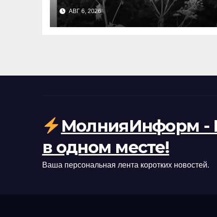
оштрафовал за
АВГ 6, 2026
борщевик: как нейросеть
и дроны следят за
участками
МолнияИнформ - 
в одном месте!
Ваша персональная лента коротких новостей.