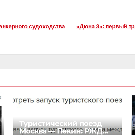
анкерного судоходства
«Дюна 3»: первый т
Туристический поезд
Москва — Пекин: РЖД