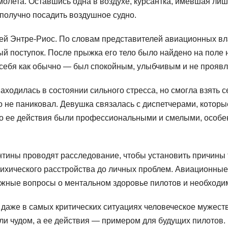
молета. Оставшись одна в воздухе, курсантка, имевшая ли
получно посадить воздушное судно.
ей Энтре-Риос. По словам представителей авиационных вла
й поступок. После прыжка его тело было найдено на поле 
л себя как обычно — был спокойным, улыбчивым и не проявл
аходилась в состоянии сильного стресса, но смогла взять с
не паниковал. Девушка связалась с диспетчерами, которы
то ее действия были профессиональными и смелыми, особе
ины проводят расследование, чтобы установить причины т
ихического расстройства до личных проблем. Авиационные
важные вопросы о ментальном здоровье пилотов и необходи
о даже в самых критических ситуациях человеческое мужест
али чудом, а ее действия — примером для будущих пилотов.