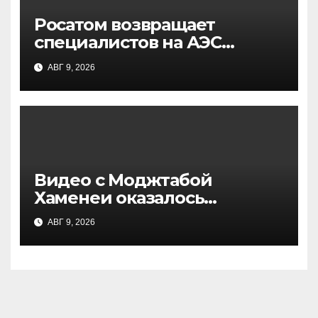
Росатом возвращает
специалистов на АЭС
«Бушер» в Иране: что это
АВГ 9, 2026
значит для атомной
энергетики
Видео с Моджтабой
Хаменеи оказалось
архивным: СМИ раскрыли
АВГ 9, 2026
детали