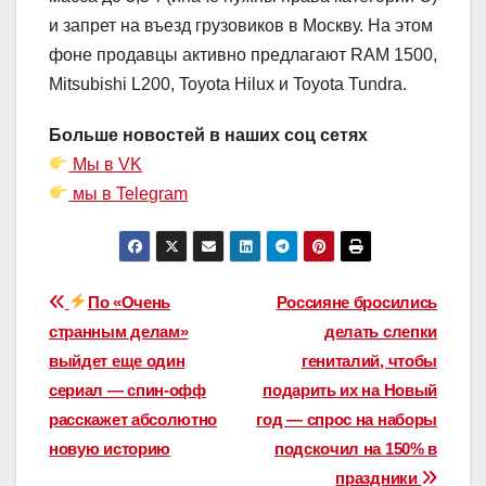
и запрет на въезд грузовиков в Москву. На этом
фоне продавцы активно предлагают RAM 1500,
Mitsubishi L200, Toyota Hilux и Toyota Tundra.
Больше новостей в наших соц сетях
Мы в VK
мы в Telegram
Навигация
По «Очень
Россияне бросились
странным делам»
делать слепки
по
выйдет еще один
гениталий, чтобы
записям
сериал — спин-офф
подарить их на Новый
расскажет абсолютно
год — спрос на наборы
новую историю
подскочил на 150% в
праздники