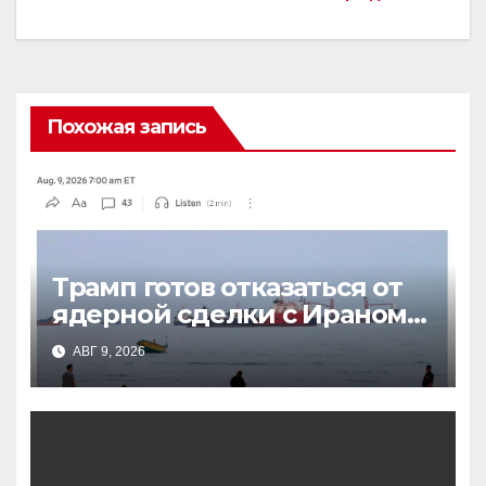
Похожая запись
Трамп готов отказаться от
ядерной сделки с Ираном
ради открытия Ормузского
АВГ 9, 2026
пролива: новые условия
Тегерана