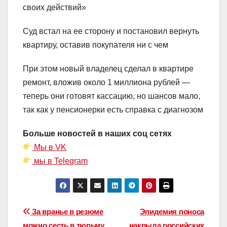
своих действий»
Суд встал на ее сторону и постановил вернуть
квартиру, оставив покупателя ни с чем
При этом новый владелец сделал в квартире
ремонт, вложив около 1 миллиона рублей —
теперь они готовят кассацию, но шансов мало,
так как у пенсионерки есть справка с диагнозом
Больше новостей в наших соц сетях
Мы в VK
мы в Telegram
Навигация
За вранье в резюме
Эпидемия поноса
можно сесть в тюрьму,
накрыла российских