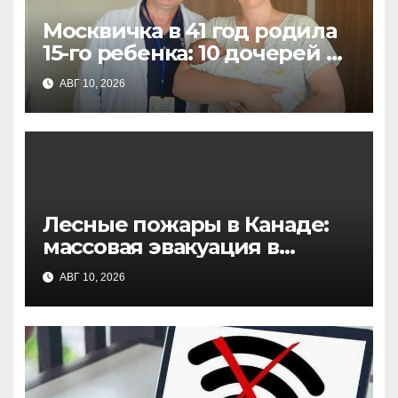
Москвичка в 41 год родила
15-го ребенка: 10 дочерей и
5 сыновей, все роды
АВГ 10, 2026
естественные
Лесные пожары в Канаде:
массовая эвакуация в
Британской Колумбии, есть
АВГ 10, 2026
жертвы