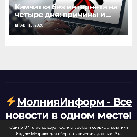
Камчатка без интернета на
четыре дня: причины и
последствия отключения
АВГ 10, 2026
связи
МолнияИнформ - Все
новости в одном месте!
Ваша персональная лента коротких новостей.
Сайт p-87.ru использует файлы cookie и сервис аналитики
Яндекс Метрика для сбора технических данных. Это