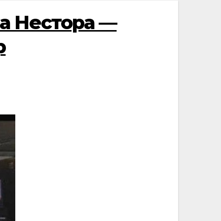
а Нестора —
р