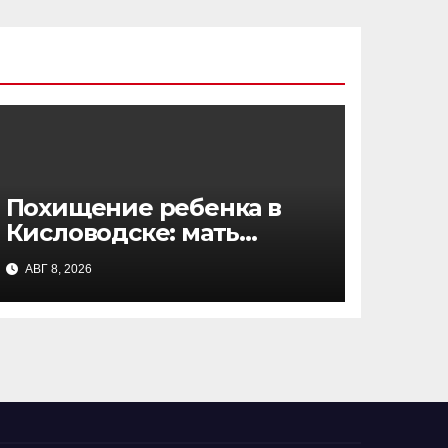
Похищение ребенка в
Кисловодске: мать
рассказала подробности
АВГ 8, 2026
инцидента в курортном
парке