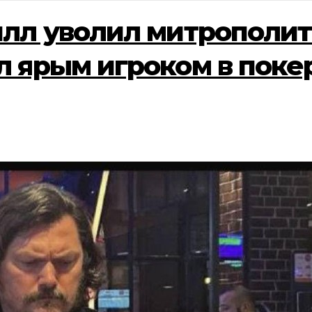
лл уволил митрополит
 ярым игроком в поке