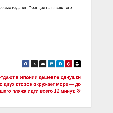
гровые издания Франции называют его
отдают в Японии дешевле однушки
 с двух сторон окружает море — до
его пляжа идти всего 12 минут.