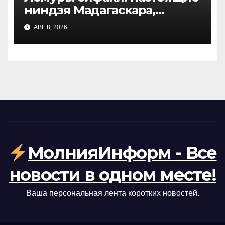
ниндзя Мадагаскара,
находящиеся под угрозой
АВГ 8, 2026
исчезновения
МолнияИнформ - Все
новости в одном месте!
Ваша персональная лента коротких новостей.