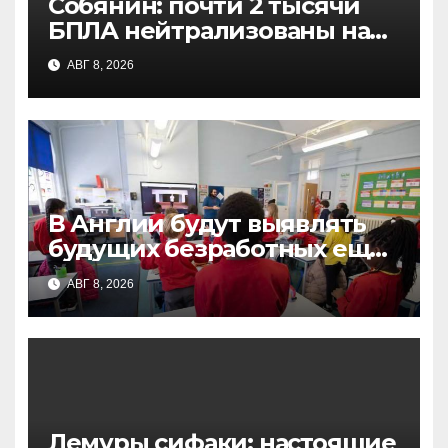
Собянин: почти 2 тысячи
БПЛА нейтрализованы на
подлете к Москве за
АВГ 8, 2026
неделю
В Англии будут выявлять
будущих безработных еще
в начальной школе: новая
АВГ 8, 2026
стратегия борьбы с NEET
Лемуры сифаки: настоящие