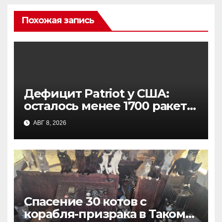
Похожая запись
Дефицит Patriot у США:
осталось менее 1700 ракет
на фоне операции против
АВГ 8, 2026
Ирана
Спасение 30 котов с
корабля-призрака в Такоме: