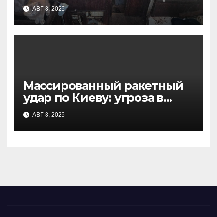
история счастливого
АВГ 8, 2026
избавления
Массированный ракетный
удар по Киеву: угроза в
ближайшие 48 часов
АВГ 8, 2026