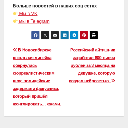
Больше новостей в наших соц сетях
Мы в VK
мы в Telegram
Навигация
В Новосибирске
Российский айтишник
школьная линейка
заработал 800 тысяч
по
обернулась
рублей за 3 месяца на
записям
сюрреалистическим
девушке, которую
шоу: полицейские
создал нейросетью.
задержали фокусника,
который пришёл
жонглировать… ежами.