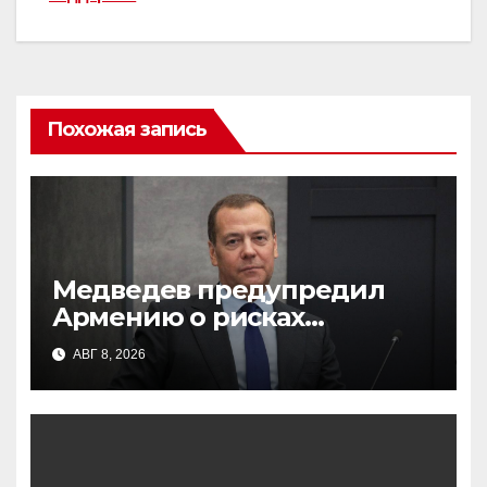
Похожая запись
Медведев предупредил
Армению о рисках
сближения с Западом:
АВГ 8, 2026
возможна судьба Грузии