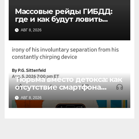
Массовые рейды ГИБДД:
где и как будут ловить
нетрезвых водителей в
АВГ 8, 2026
ближайшие выходные
Тюрьма вместо детокса: как
отсутствие смартфона
излечило СДВГ и
АВГ 8, 2026
думскроллинг