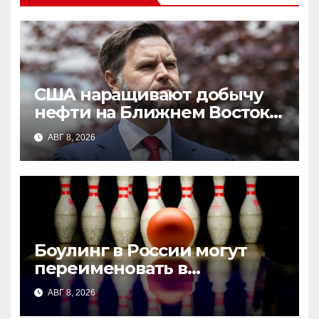
США наращивают добычу
нефти на Ближнем Востоке:
план по снижению цен на
АВГ 8, 2026
бензин и роль Ормузского
пролива
Боулинг в России могут
переименовать в
«Богатыря»: новая
АВГ 8, 2026
инициатива депутатов