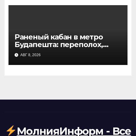
Раненый кабан в метро
Будапешта: переполох,
эвакуация и трагический
АВГ 8, 2026
финал
МолнияИнформ - Все