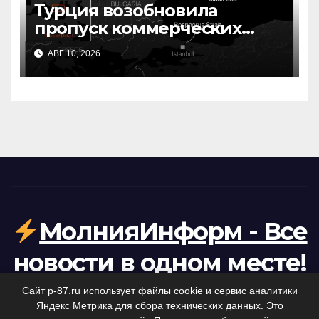
Турция возобновила
пропуск коммерческих
судов в Черное море: что
АВГ 10, 2026
это значит для судоходства
МолнияИнформ - Все
новости в одном месте!
Ваша персональная лента коротких новостей.
Сайт p-87.ru использует файлы cookie и сервис аналитики
Яндекс Метрика для сбора технических данных. Это