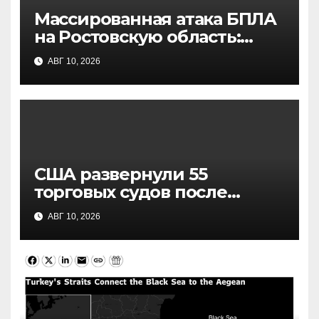
Массированная атака БПЛА
на Ростовскую область:
уничтожено более 70
АВГ 10, 2026
дронов
США развернули 55
торговых судов после
возобновления блокады
АВГ 10, 2026
Ирана: что это значит