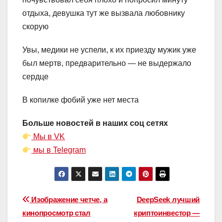
отдыха, девушка тут же вызвала любовнику
скорую
Увы, медики не успели, к их приезду мужик уже
был мертв, предварительно — не выдержало
сердце
В копилке фобий уже нет места
Больше новостей в наших соц сетях
Мы в VK
мы в Telegram
Навигация
Изображение четче, а
DeepSeek лучший
кинопросмотр стал
криптоинвестор —