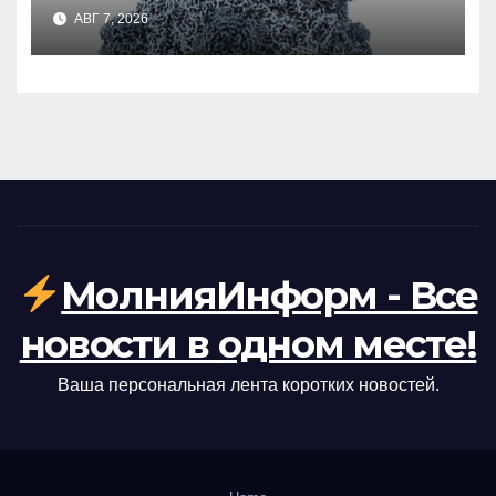
прорыв или угроза?
АВГ 7, 2026
МолнияИнформ - Все
новости в одном месте!
Ваша персональная лента коротких новостей.