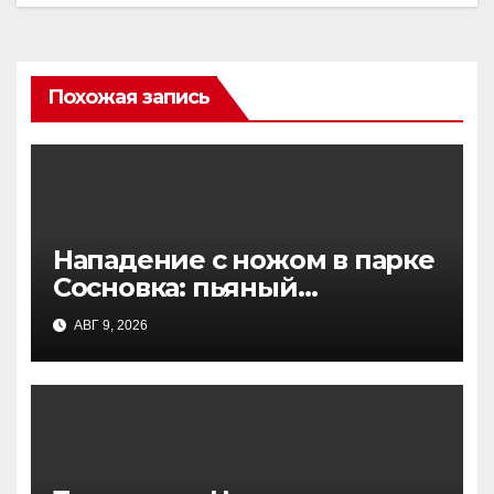
Похожая запись
Нападение с ножом в парке
Сосновка: пьяный
пенсионер ранил двух
АВГ 9, 2026
прохожих