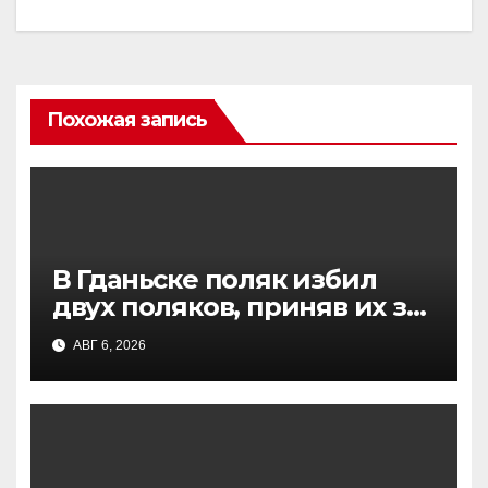
Похожая запись
В Гданьске поляк избил
двух поляков, приняв их за
украинцев: подробности
АВГ 6, 2026
инцидента