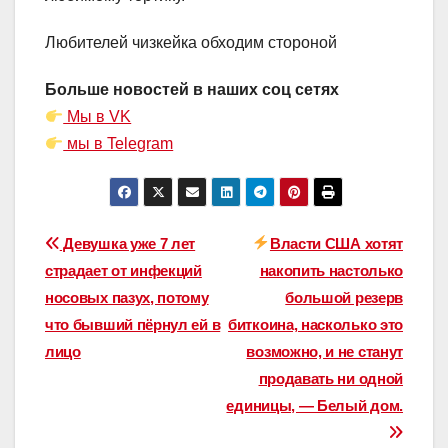
Любителей чизкейка обходим стороной
Больше новостей в наших соц сетях
Мы в VK
мы в Telegram
Навигация
Девушка уже 7 лет
Власти США хотят
страдает от инфекций
накопить настолько
по
носовых пазух, потому
большой резерв
записям
что бывший пёрнул ей в
биткоина, насколько это
лицо
возможно, и не станут
продавать ни одной
единицы, — Белый дом.