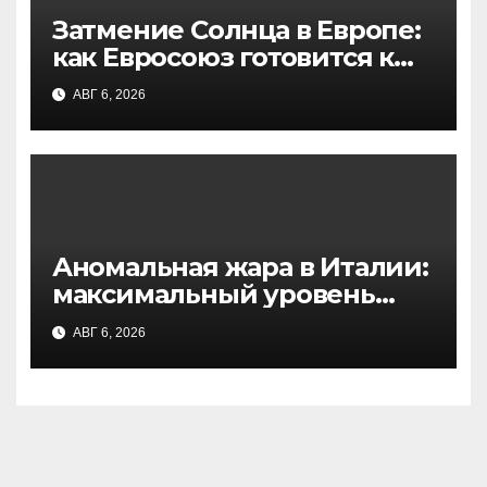
Затмение Солнца в Европе:
как Евросоюз готовится к
удару по солнечной
АВГ 6, 2026
энергетике
Аномальная жара в Италии:
максимальный уровень
опасности в 27 городах
АВГ 6, 2026