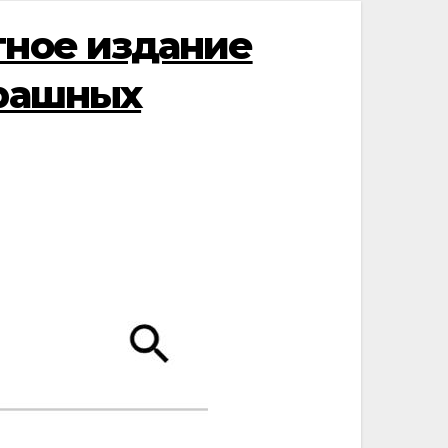
тное издание
трашных