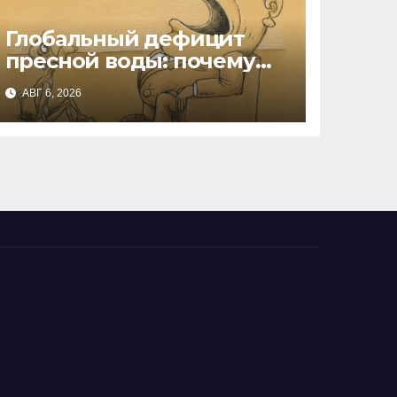
Глобальный дефицит
пресной воды: почему
мир на пороге водного
АВГ 6, 2026
кризиса и что это значит