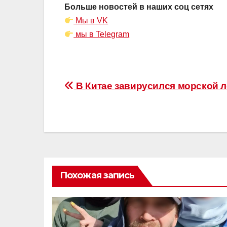
Больше новостей в наших соц сетях
Мы в VK
мы в Telegram
Навигация
В Китае завирусился морской л
по
записям
Похожая запись