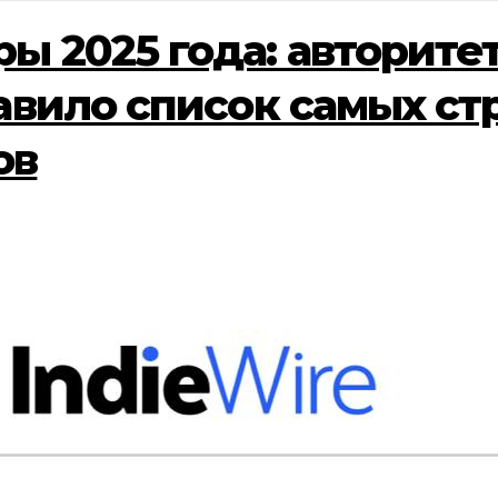
ы 2025 года: авторите
тавило список самых с
ов