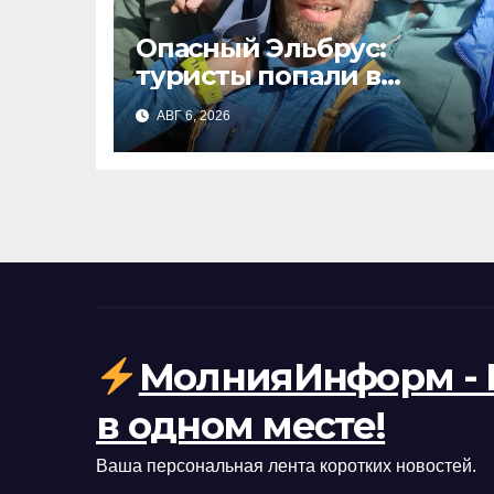
Опасный Эльбрус:
туристы попали в
трудовой лагерь с гуру-
АВГ 6, 2026
сектантом и тухлой едой
МолнияИнформ - 
в одном месте!
Ваша персональная лента коротких новостей.