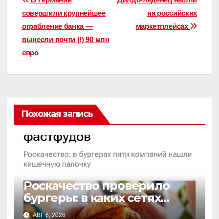
Навигация
совершили крупнейшее
на российских
по
ограбление банка —
маркетплейсах
записям
вынесли почти (!) 90 млн
евро
Похожая запись
Роскачество проверило
бургеры: в каких сетях
нашли кишечную палочку
АВГ 6, 2026