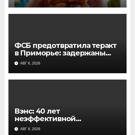
и посторонние компоненты
ФСБ предотвратила теракт
в Приморье: задержаны
подростки, готовившие
АВГ 6, 2026
нападение на объект
Росгвардии
Вэнс: 40 лет
неэффективной
экономической политики
АВГ 6, 2026
не исправить за 18 месяцев