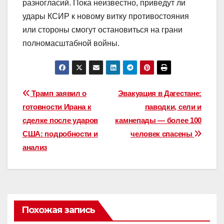
разногласий. Пока неизвестно, приведут ли
удары КСИР к новому витку противостояния
или стороны смогут остановиться на грани
полномасштабной войны.
Навигация
Трамп заявил о
Эвакуация в Дагестане:
готовности Ирана к
паводки, сели и
по
сделке после ударов
камнепады — более 100
записям
США: подробности и
человек спасены
анализ
Похожая запись