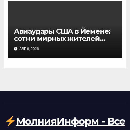
Авиаудары США в Йемене:
сотни мирных жителей
стали жертвами, данные
АВГ 6, 2026
NBC
МолнияИнформ - Все