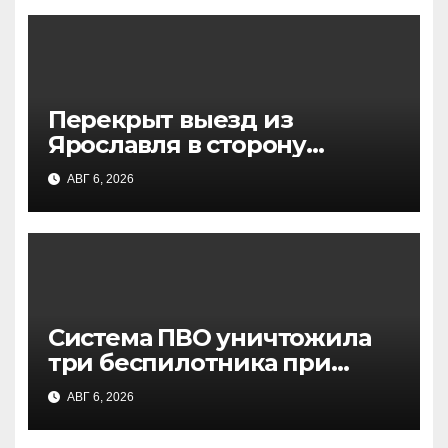
Перекрыт выезд из
Ярославля в сторону
Москвы: атака БПЛА,
АВГ 6, 2026
движение остановлено
Система ПВО уничтожила
три беспилотника при
попытке атаки на Москву —
АВГ 6, 2026
заявление Собянина