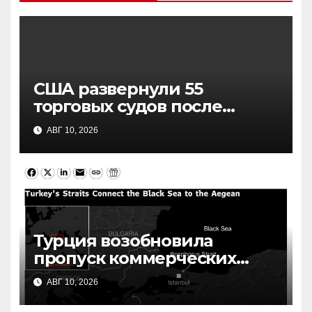
США развернули 55
торговых судов после
возобновления блокады
АВГ 10, 2026
Ирана: что это значит
Турция возобновила
пропуск коммерческих
судов в Черное море: что
АВГ 10, 2026
это значит для судоходства