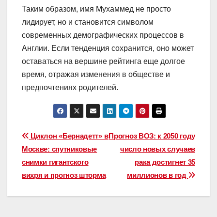
Таким образом, имя Мухаммед не просто
лидирует, но и становится символом
современных демографических процессов в
Англии. Если тенденция сохранится, оно может
оставаться на вершине рейтинга еще долгое
время, отражая изменения в обществе и
предпочтениях родителей.
Навигация
Циклон «Бернадетт» в
Прогноз ВОЗ: к 2050 году
Москве: спутниковые
число новых случаев
по
снимки гигантского
рака достигнет 35
записям
вихря и прогноз шторма
миллионов в год