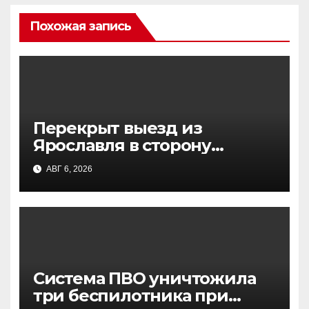
Похожая запись
Перекрыт выезд из
Ярославля в сторону
Москвы: атака БПЛА,
АВГ 6, 2026
движение остановлено
Система ПВО уничтожила
три беспилотника при