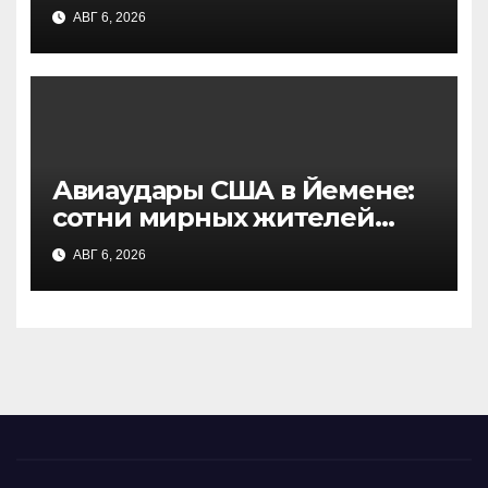
попытке атаки на Москву —
АВГ 6, 2026
заявление Собянина
Авиаудары США в Йемене:
сотни мирных жителей
стали жертвами, данные
АВГ 6, 2026
NBC