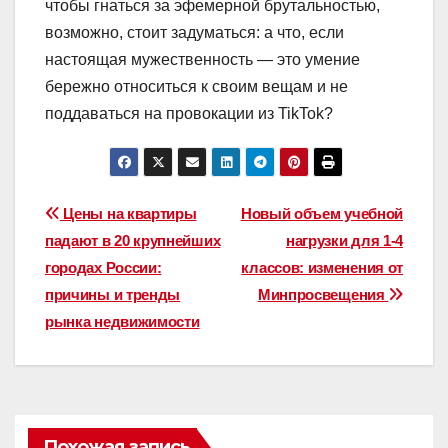
чтобы гнаться за эфемерной брутальностью,
возможно, стоит задуматься: а что, если
настоящая мужественность — это умение
бережно относиться к своим вещам и не
поддаваться на провокации из TikTok?
Навигация
Цены на квартиры
Новый объем учебной
падают в 20 крупнейших
нагрузки для 1-4
по
городах России:
классов: изменения от
записям
причины и тренды
Минпросвещения
рынка недвижимости
Похожая запись