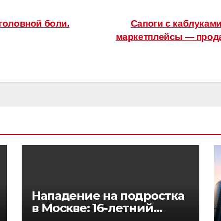
головной боли.
Сапоги с каблукам
маркетплейсы — прода
Нападение на подростка
в Москве: 16-летний
юноша