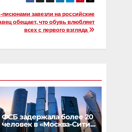
и-писюнами завезли на российские
вец обещает, что обувь влюбляет
всех с первого взгляда
ФСБ задержала более 20
человек в «Москва-Сити»
за нелегальную работу