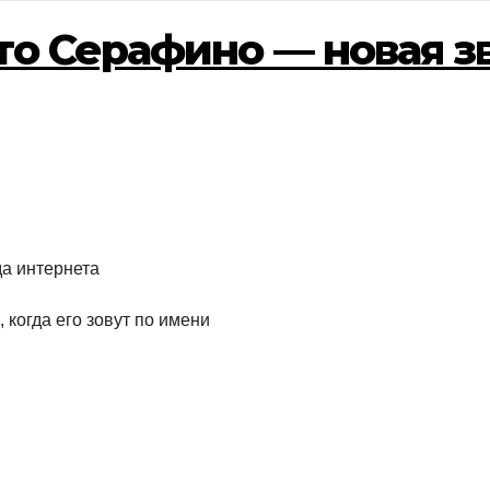
это Серафино — новая з
да интернета
 когда его зовут по имени