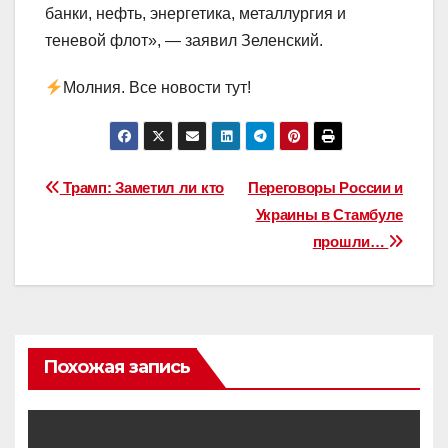
банки, нефть, энергетика, металлургия и
теневой флот», — заявил Зеленский.
Молния. Все новости тут!
Навигация
Трамп: Заметил ли кто
Переговоры России и
Украины в Стамбуле
по
прошли…
записям
Похожая запись