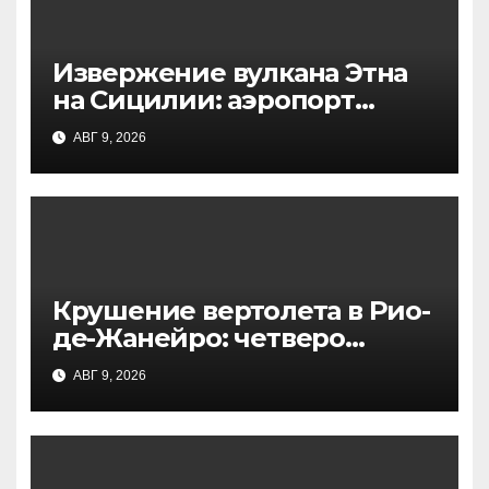
Извержение вулкана Этна
на Сицилии: аэропорт
Катании приостановил
АВГ 9, 2026
работу
Крушение вертолета в Рио-
де-Жанейро: четверо
погибших в национальном
АВГ 9, 2026
парке, начато
расследование