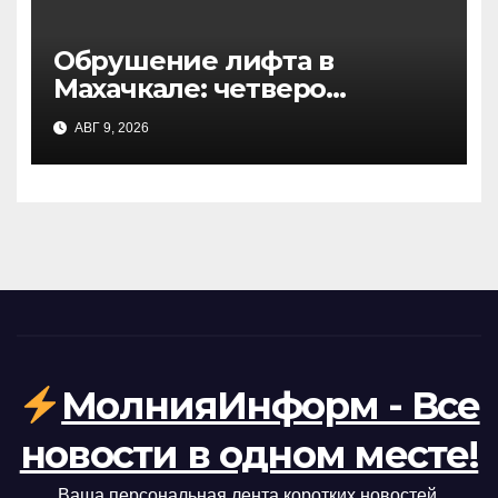
Обрушение лифта в
Махачкале: четверо
пострадавших из-за
АВГ 9, 2026
перегруза
МолнияИнформ - Все
новости в одном месте!
Ваша персональная лента коротких новостей.