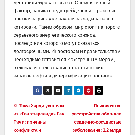
дестабилизировать рынок. Спекулятивный
фактор, паника среди трейдеров и страховые
премии за риск уже начали закладываться в
котировки. Таким образом, мир стоит на пороге
серьезного энергетического кризиса,
последствия которого могут оказаться
долгосрочными. Инвесторам и правительствам
необходимо готовиться к экстренным мерам,
включая использование стратегических
запасов нефти и диверсификацию поставок.
Навигация
Тома Харди уволили
Психические
из «Гангстерленда» Гая
расстройства обогнали
по
Ричи: причины
сердечно-сосудистые
записям
конфликта и
заболевания: 1,2 млрд