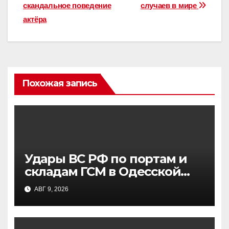
скандальное поведение
случаев в мире
актёра
Похожая запись
Удары ВС РФ по портам и
складам ГСМ в Одесской
области: цели и
АВГ 9, 2026
последствия