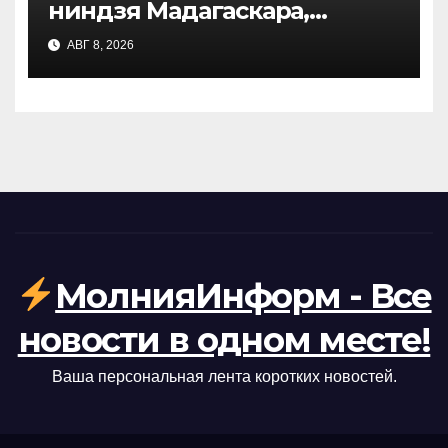
ниндзя Мадагаскара,
находящиеся под угрозой
АВГ 8, 2026
исчезновения
МолнияИнформ - Все
новости в одном месте!
Ваша персональная лента коротких новостей.