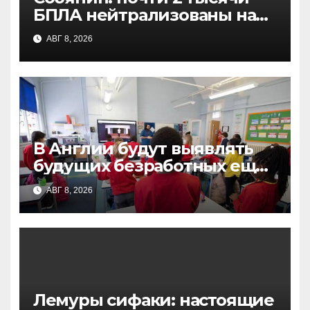
БПЛА нейтрализованы на
подлете к Москве за
АВГ 8, 2026
неделю
В Англии будут выявлять
будущих безработных еще
в начальной школе: новая
АВГ 8, 2026
стратегия борьбы с NEET
Лемуры сифаки: настоящие