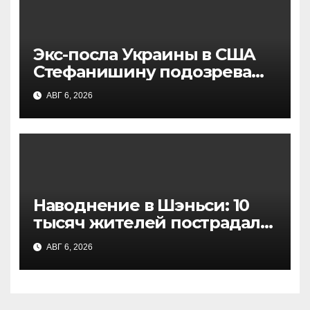
Экс-посла Украины в США
Стефанишину подозревают
в незаконном обогащении
АВГ 6, 2026
на 13,9 млн грн: детали
НАБУ
Наводнение в Шэньси: 10
тысяч жителей пострадали
из-за проливных дождей,
АВГ 6, 2026
есть жертвы