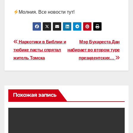
Молния. Все новости тут!
Навигация
Наркотики в Библии и
Мэр Бухареста Дан
тюбике пасты спрятал
набирает во втором туре
по
житель Томска
президентских…
записям
Похожая запись