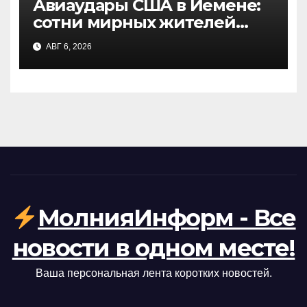
Авиаудары США в Йемене:
сотни мирных жителей
стали жертвами, данные
АВГ 6, 2026
NBC
МолнияИнформ - Все
новости в одном месте!
Ваша персональная лента коротких новостей.