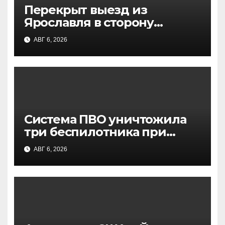
Перекрыт выезд из
Ярославля в сторону
Москвы: атака БПЛА,
АВГ 6, 2026
движение остановлено
Система ПВО уничтожила
три беспилотника при
попытке атаки на Москву —
АВГ 6, 2026
заявление Собянина