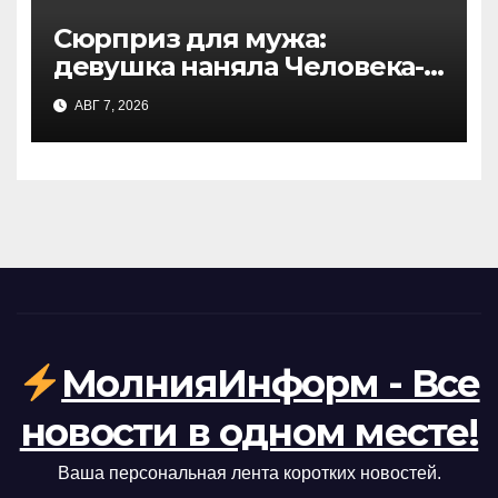
Сюрприз для мужа:
девушка наняла Человека-
паука на день рождения —
АВГ 7, 2026
реакция именинника
покорила сеть
МолнияИнформ - Все
новости в одном месте!
Ваша персональная лента коротких новостей.