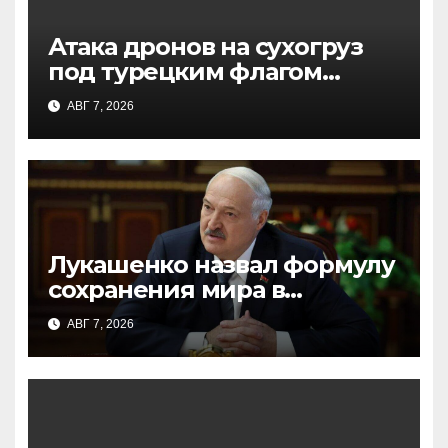
Атака дронов на сухогруз
под турецким флагом
вблизи Новороссийска:
АВГ 7, 2026
подробности инцидента
Лукашенко назвал формулу
сохранения мира в
Беларуси: работа и
АВГ 7, 2026
развитие экономики