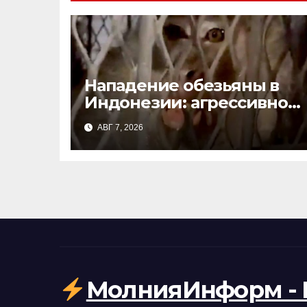
Нападение обезьяны в
Индонезии: агрессивное
животное ранило 18
АВГ 7, 2026
человек, школы закрыты
МолнияИнформ - 