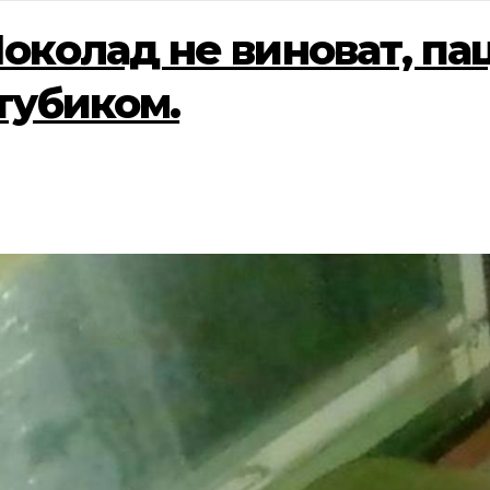
околад не виноват, пац
тубиком.