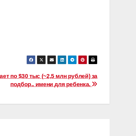
т по $30 тыс (~2,5 млн рублей) за
подбор.. имени для ребенка.