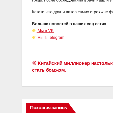
груди, после обследования врачи нашли у 
Кстати, его друг и автор самих строк «не 
Больше новостей в наших соц сетях
Мы в VK
мы в Telegram
Навигация
Китайский миллионер настольк
стать бомжом.
по
записям
Похожая запись