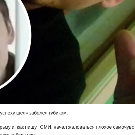
 успеху шел» заболел тубиком.
рьму и, как пишут СМИ, начал жаловаться плохое самочувс