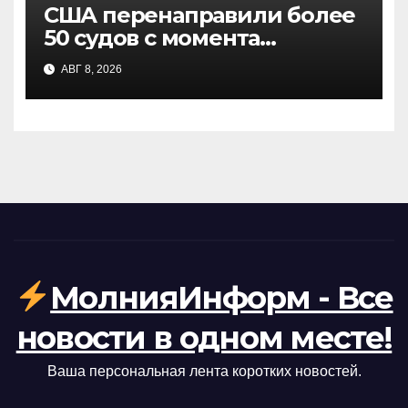
США перенаправили более
50 судов с момента
возобновления морской
АВГ 8, 2026
блокады Ирана: заявление
CENTCOM
МолнияИнформ - Все
новости в одном месте!
Ваша персональная лента коротких новостей.