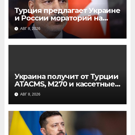
Турция предлагает Украине
и России мораторий на
военные действия: что это
АВГ 8, 2026
значит
Украина получит от Турции
ATACMS, M270 и кассетные
боеприпасы: новые
АВГ 8, 2026
поставки вооружений