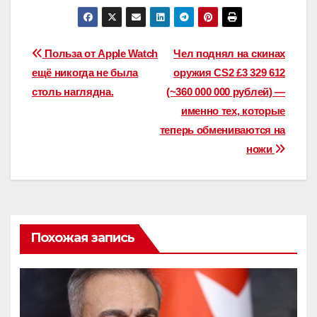
Навигация
Польза от Apple Watch
Чел поднял на скинах
ещё никогда не была
оружия CS2 £3 329 612
по
столь наглядна.
(~360 000 000 рублей) —
записям
именно тех, которые
теперь обмениваются на
ножи
Похожая запись