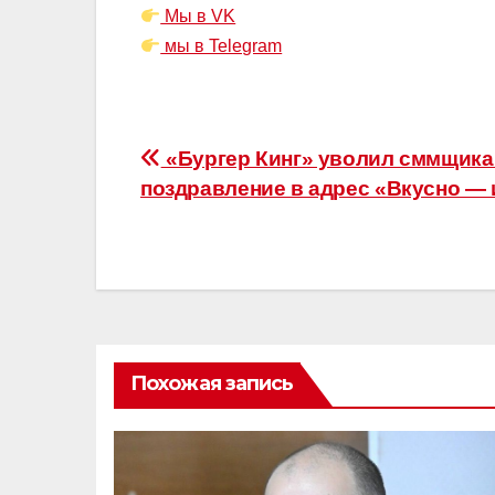
Мы в VK
мы в Telegram
Навигация
«Бургер Кинг» уволил сммщика 
поздравление в адрес «Вкусно — и
по
записям
Похожая запись