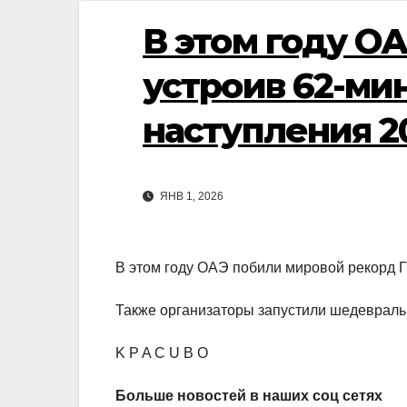
В этом году О
устроив 62-ми
наступления 2
ЯНВ 1, 2026
В этом году ОАЭ побили мировой рекорд Г
Также организаторы запустили шедевральн
K P A C U B O
Больше новостей в наших соц сетях