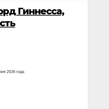
орд Гиннесса,
сть
ния 2026 года