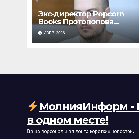
Экс-директор Popcorn
Books Протопопова
приговорена к 4 годам
АВГ 7, 2026
условно за пропаганду
ЛГБТ среди
несовершеннолетних
МолнияИнформ - 
в одном месте!
Ваша персональная лента коротких новостей.