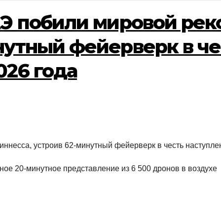
АЭ побили мировой рек
нутный фейерверк в че
026 года
иннесса, устроив 62-минутный фейерверк в честь наступле
ое 20-минутное представление из 6 500 дронов в воздухе