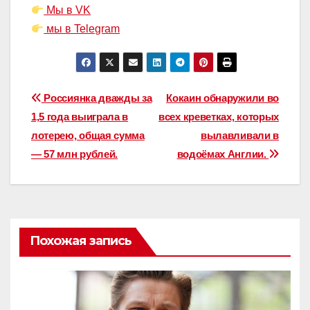
Мы в VK
мы в Telegram
Навигация
Россиянка дважды за
Кокаин обнаружили во
1,5 года выиграла в
всех креветках, которых
по
лотерею, общая сумма
вылавливали в
записям
— 57 млн рублей.
водоёмах Англии.
Похожая запись