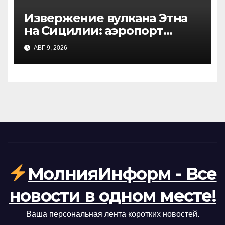
Извержение вулкана Этна
на Сицилии: аэропорт
Катании приостановил
АВГ 9, 2026
работу
МолнияИнформ - Все
новости в одном месте!
Ваша персональная лента коротких новостей.