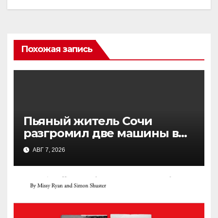
Похожая запись
Пьяный житель Сочи
разгромил две машины в
поисках «портала в другое
АВГ 7, 2026
измерение»: подробности
инцидента