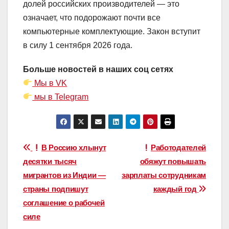
долей российских производителей — это
означает, что подорожают почти все
компьютерные комплектующие. Закон вступит
в силу 1 сентября 2026 года.
Больше новостей в наших соц сетях
Мы в VK
мы в Telegram
Навигация
В Россию хлынут
Работодателей
десятки тысяч
обяжут повышать
по
мигрантов из Индии —
зарплаты сотрудникам
записям
страны подпишут
каждый год
соглашение о рабочей
силе