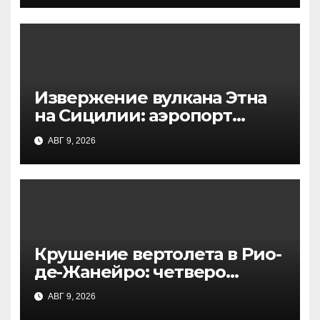
Извержение вулкана Этна
на Сицилии: аэропорт
Катании приостановил
АВГ 9, 2026
работу
Крушение вертолета в Рио-
де-Жанейро: четверо
погибших в национальном
АВГ 9, 2026
парке, начато