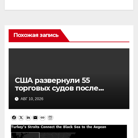
Похожая запись
США развернули 55
торговых судов после
возобновления блокады
АВГ 10, 2026
Ирана: что это значит