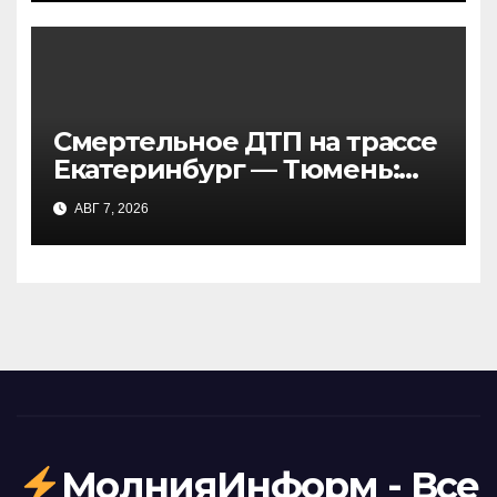
Смертельное ДТП на трассе
Екатеринбург — Тюмень:
пять погибших в лобовом
АВГ 7, 2026
столкновении
МолнияИнформ - Все