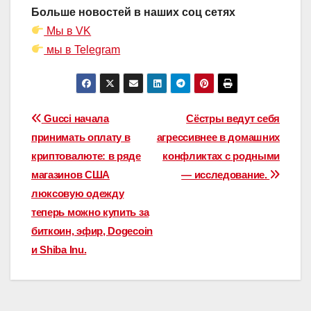
Больше новостей в наших соц сетях
Мы в VK
мы в Telegram
Навигация
Gucci начала
Сёстры ведут себя
принимать оплату в
агрессивнее в домашних
по
криптовалюте: в ряде
конфликтах с родными
записям
магазинов США
— исследование.
люксовую одежду
теперь можно купить за
биткоин, эфир, Dogecoin
и Shiba Inu.