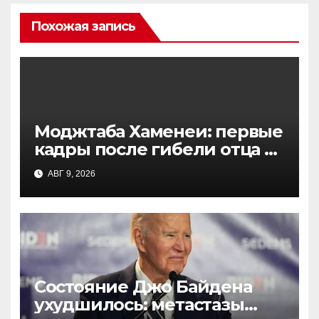
Похожая запись
Моджтаба Хаменеи: первые
кадры после гибели отца и
реакция на атаку США
АВГ 9, 2026
Состояние Джо Байдена
ухудшилось: метастазы