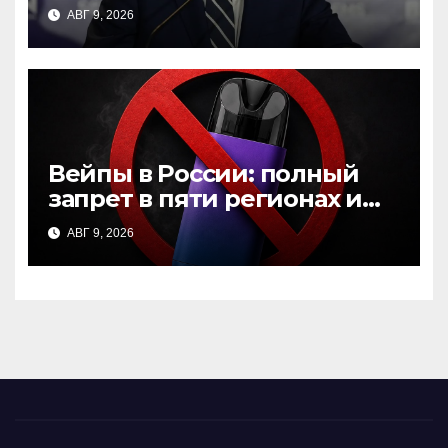
рака простаты, заявление
АВГ 9, 2026
сына
Вейпы в России: полный
запрет в пяти регионах и
новые инициативы в
АВГ 9, 2026
Госдуме