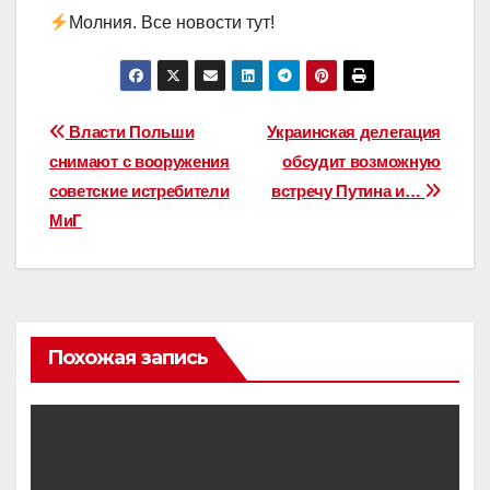
Молния. Все новости тут!
Навигация
Власти Польши
Украинская делегация
снимают с вооружения
обсудит возможную
по
советские истребители
встречу Путина и…
записям
МиГ
Похожая запись