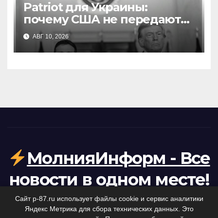
Patriot для Украины:
почему США не передают
лицензии на производство
АВГ 10, 2026
ракет-перехватчиков
МолнияИнформ - Все
новости в одном месте!
Ваша персональная лента коротких новостей.
Сайт p-87.ru использует файлы cookie и сервис аналитики
Яндекс Метрика для сбора технических данных. Это