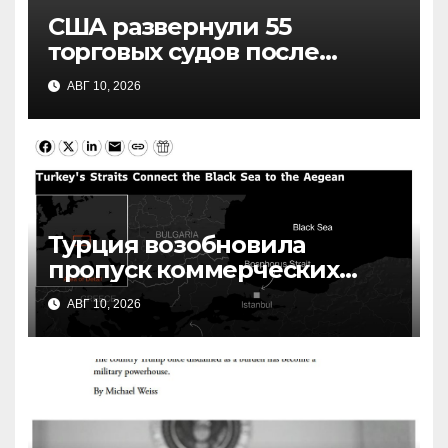
США развернули 55
торговых судов после
возобновления блокады
АВГ 10, 2026
Ирана: что это значит
Турция возобновила
пропуск коммерческих
судов в Черное море: что
АВГ 10, 2026
это значит для судоходства