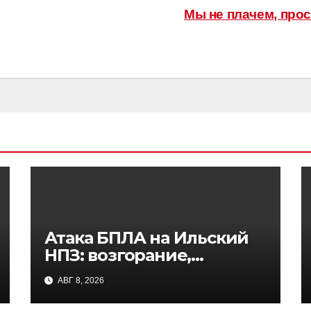
Мы не плачем, прос
Атака БПЛА на Ильский
НПЗ: возгорание,
пострадавшие и
АВГ 8, 2026
последствия для рынка
топлива