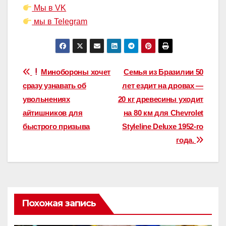
Мы в VK
мы в Telegram
Навигация
Минобороны хочет
Семья из Бразилии 50
сразу узнавать об
лет ездит на дровах —
по
увольнениях
20 кг древесины уходит
записям
айтишников для
на 80 км для Chevrolet
быстрого призыва
Styleline Deluxe 1952-го
года.
Похожая запись