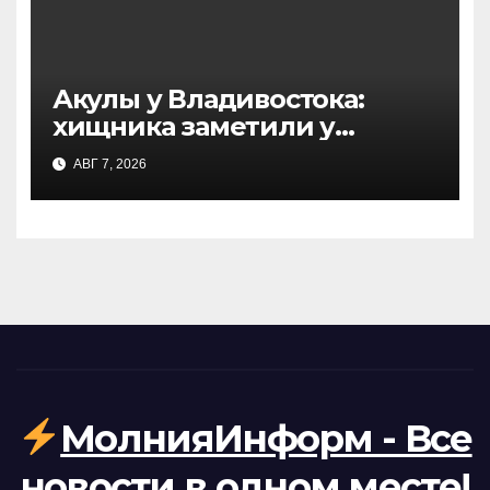
Акулы у Владивостока:
хищника заметили у
острова Русский — что
АВГ 7, 2026
известно
МолнияИнформ - Все
новости в одном месте!