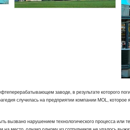
фтеперерабатывающем заводе, в результате которого поги
агедия случилась на предприятии компании MOL, которое 
ть вызвано нарушением технологического процесса или т
 на место, однако одному из сотрудников не удалось выжи