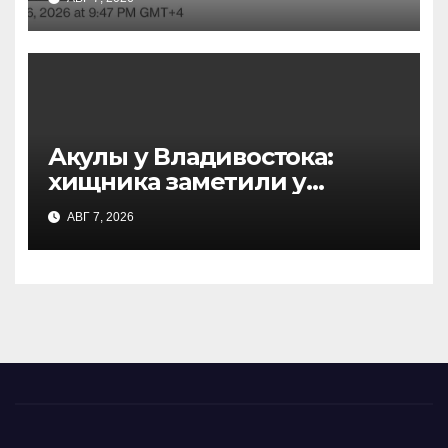
последствия
Акулы у Владивостока:
хищника заметили у
острова Русский — что
АВГ 7, 2026
известно