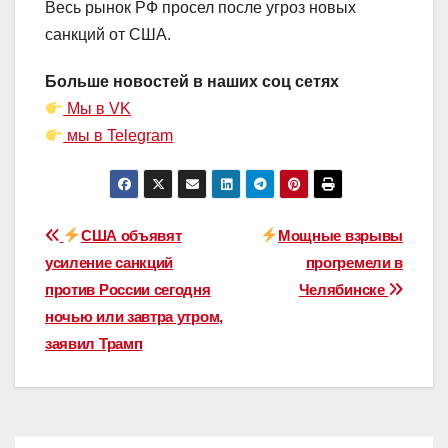
Весь рынок РФ просел после угроз новых
санкций от США.
Больше новостей в наших соц сетях
Мы в VK
мы в Telegram
Навигация
США объявят
Мощные взрывы
усиление санкций
прогремели в
по
против России сегодня
Челябинске
записям
ночью или завтра утром,
заявил Трамп